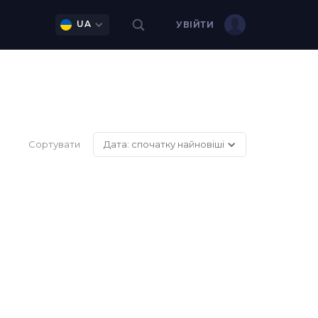
UA
УВІЙТИ
Сортувати
Дата: спочатку найновіші