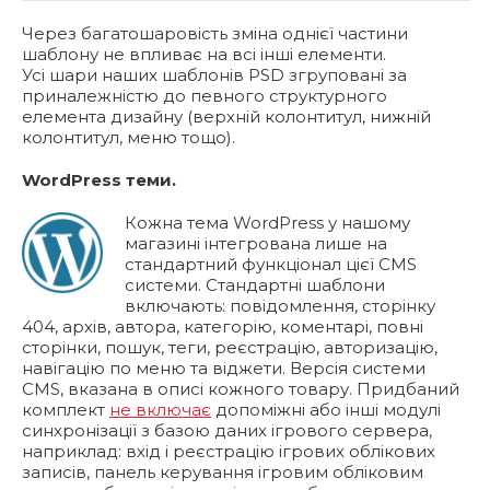
Через багатошаровість зміна однієї частини
шаблону не впливає на всі інші елементи.
Усі шари наших шаблонів PSD згруповані за
приналежністю до певного структурного
елемента дизайну (верхній колонтитул, нижній
колонтитул, меню тощо).
WordPress теми.
Кожна тема WordPress у нашому
магазині інтегрована лише ​​на
стандартний функціонал цієї CMS
системи. Стандартні шаблони
включають: повідомлення, сторінку
404, архів, автора, категорію, коментарі, повні
сторінки, пошук, теги, реєстрацію, авторизацію,
навігацію по меню та віджети. Версія системи
CMS, вказана в описі кожного товару. Придбаний
комплект
не включає
допоміжні або інші модулі
синхронізації з базою даних ігрового сервера,
наприклад: вхід і реєстрацію ігрових облікових
записів, панель керування ігровим обліковим