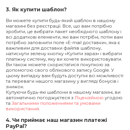
3. Як купити шаблон?
Ви можете купити будь-який шаблон в нашому
магазині без реєстрації. Все, що вам потрібно
зробити, це вибрати пакет необхідного шаблону і
всі додаткові елементи, які вам потрібні, потім вам
потрібно заповнити поле «E-mail доставки», яка є
важливим для доставки файлів шаблону,
натиснути зелену кнопку «Купити зараз» і вибрати
платіжну систему, яку ви хочете використовувати.
Ви також можете скористатися покупкою за
допомогою свого облікового запису Google. У
цьому випадку вам будуть доступні всі можливості
та переваги нашого магазину у вигляді бонусів і
знижок.
Купуючи будь-які шаблони в нашому магазині, ви
автоматично погоджуєтеся з
Ліцензійною
угодою
та
Загальними положеннями та умовами
використання
.
4. Чи приймає наш магазин платежі
PayPal?