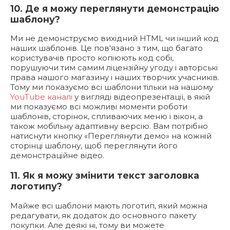
10. Де я можу переглянути демонстрацію
шаблону?
Ми не демонструємо вихідний HTML чи інший код
наших шаблонів. Це пов'язано з тим, що багато
користувачів просто копіюють код собі,
порушуючи тим самим ліцензійну угоду і авторські
права нашого магазину і наших творчих учасників.
Тому ми показуємо всі шаблони тільки на нашому
YouTube каналі
у вигляді відеопрезентації, в якій
ми показуємо всі можливі моменти роботи
шаблонів, сторінок, спливаючих меню і вікон, а
також мобільну адаптивну версію. Вам потрібно
натиснути кнопку «Переглянути демо» на кожній
сторінці шаблону, щоб переглянути його
демонстраційне відео.
11. Як я можу змінити текст заголовка
логотипу?
Майже всі шаблони мають логотип, який можна
редагувати, як додаток до основного пакету
покупки. Але деякі ні, тому ви можете