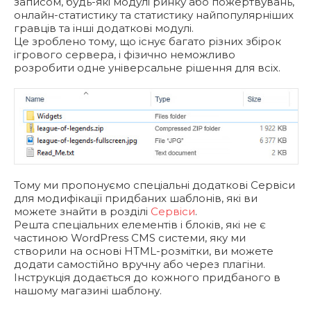
записом, будь-які модулі ринку або пожертвувань,
онлайн-статистику та статистику найпопулярніших
гравців та інші додаткові модулі.
Це зроблено тому, що існує багато різних збірок
ігрового сервера, і фізично неможливо
розробити одне універсальне рішення для всіх.
Тому ми пропонуємо спеціальні додаткові Сервіси
для модифікації придбаних шаблонів, які ви
можете знайти в розділі
Сервіси
.
Решта спеціальних елементів і блоків, які не є
частиною WordPress CMS системи, яку ми
створили на основі HTML-розмітки, ви можете
додати самостійно вручну або через плагіни.
Інструкція додається до кожного придбаного в
нашому магазині шаблону.