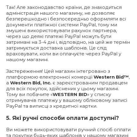
Так! Але законодавство країни, де знаходиться
адміністрація нашого магазину, не дозволяє
безперешкодно і безпосередньо оформляти всі
документи платіжної системи PayPal, тому ми
змушені використовувати рахунок партнера,
через що деякі платежі PayPal можуть бути
затримані на 3-4 дні і, відповідно, на цей же термін
затримується доставка шаблонів. Це слід
враховувати, коли ви оплачуєте через PayPal у
нашому магазині.
Застереження! Цей магазин інтегровано з
платформою електронної комерції
Western Bid™
,
а
Western Bid, Inc.
є зареєстрованим продавцем
для всіх покупок, здійснених у цьому магазині.
Тому ви побачите «
WESTERN BID
» у списку
отримувачів платежу у вашому обліковому записі
PayPal та виписці з кредитної картки.
5. Які ручні способи оплати доступні?
Ви можете використовувати ручний спосіб оплати
та покупки будь-яких шаблонів у нашому магазині