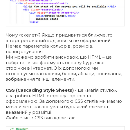
Чому «скелет»? Якщо придивитися ближче, то
інтерпретований код зовсім не оформлений.
Немає параметрів кольорів, розмірів,
позиціонування.
Ми можемо зробити висновок, що HTML – це
набір тегів, які формують основу будь-якої
сторінки в Інтернеті. З їх допомогою ми
оголошуємо заголовки, блоки, абзаци, посилання,
зображення та інші елементи.
CSS (Cascading Style Sheets)
- це «магія стилю»,
яка робить HTML сторінку гарною та
оформленою. За допомогою CSS стилів ми маємо
можливість налаштувати будь-який елемент,
вказаний у розмітці.
Файл стилів СSS виглядає так: