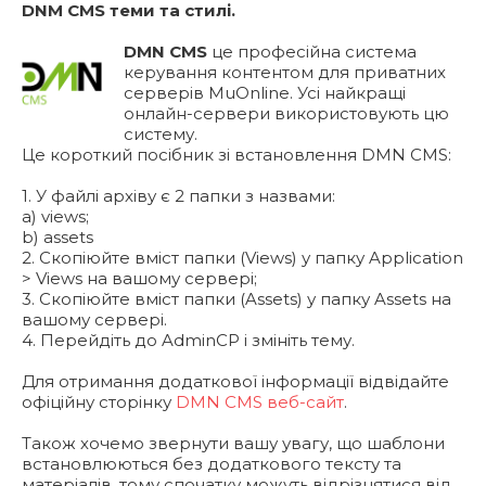
DNM CMS теми та стилі.
DMN CMS
це професійна система
керування контентом для приватних
серверів MuOnline. Усі найкращі
онлайн-сервери використовують цю
систему.
Це короткий посібник зі встановлення DMN CMS:
1. У файлі архіву є 2 папки з назвами:
a) views;
b) assets
2. Скопіюйте вміст папки (Views) у папку Application
> Views на вашому сервері;
3. Скопіюйте вміст папки (Assets) у папку Assets на
вашому сервері.
4. Перейдіть до AdminCP і змініть тему.
Для отримання додаткової інформації відвідайте
офіційну сторінку
DMN CMS веб-сайт
.
Також хочемо звернути вашу увагу, що шаблони
встановлюються без додаткового тексту та
матеріалів, тому спочатку можуть відрізнятися від