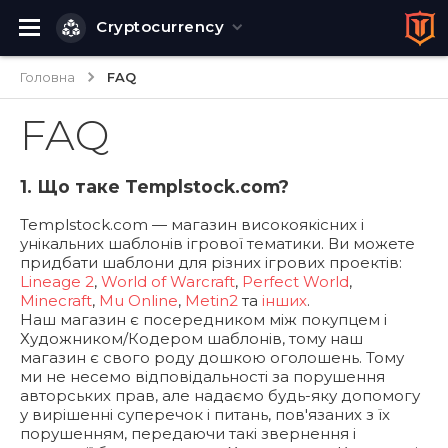
Cryptocurrency
Головна
FAQ
FAQ
1. Що таке Templstock.com?
Templstock.com — магазин високоякісних і
унікальних шаблонів ігрової тематики. Ви можете
придбати шаблони для різних ігрових проектів:
Lineage 2
,
World of Warcraft
,
Perfect World
,
Minecraft
,
Mu Online
,
Metin2
та
інших
.
Наш магазин є посередником між покупцем і
Художником/Кодером шаблонів, тому наш
магазин є свого роду дошкою оголошень. Тому
ми не несемо відповідальності за порушення
авторських прав, але надаємо будь-яку допомогу
у вирішенні суперечок і питань, пов'язаних з їх
порушенням, передаючи такі звернення і