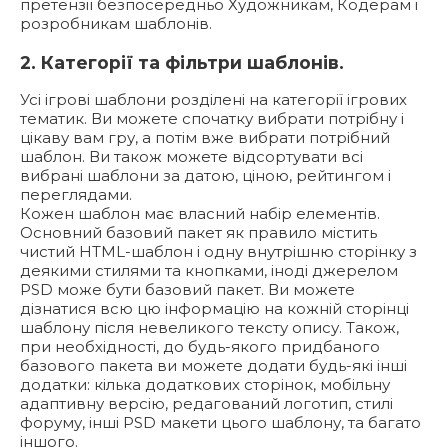
претензії безпосередньо Художникам, Кодерам і
розробникам шаблонів.
2. Категорії та фільтри шаблонів.
Усі ігрові шаблони розділені на категорії ігрових
тематик. Ви можете спочатку вибрати потрібну і
цікаву вам гру, а потім вже вибрати потрібний
шаблон. Ви також можете відсортувати всі
вибрані шаблони за датою, ціною, рейтингом і
переглядами.
Кожен шаблон має власний набір елементів.
Основний базовий пакет як правило містить
чистий HTML-шаблон і одну внутрішню сторінку з
деякими стилями та кнопками, іноді джерелом
PSD може бути базовий пакет. Ви можете
дізнатися всю цю інформацію на кожній сторінці
шаблону після невеликого тексту опису. Також,
при необхідності, до будь-якого придбаного
базового пакета ви можете додати будь-які інші
додатки: кілька додаткових сторінок, мобільну
адаптивну версію, редагований логотип, стилі
форуму, інші PSD макети цього шаблону, та багато
іншого.