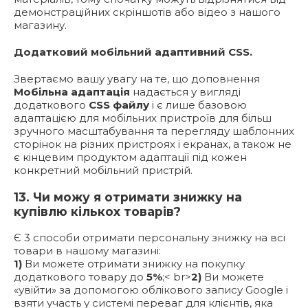
демонстраційних скріншотів або відео з нашого
магазину.
Додатковий мобільний адаптивний CSS.
Звертаємо вашу увагу на те, що доповнення
Мобільна адаптація
надається у вигляді
додаткового
CSS файлу
і є лише базовою
адаптацією для мобільних пристроїв для більш
зручного масштабування та перегляду шаблонних
сторінок на різних пристроях і екранах, а також не
є кінцевим продуктом адаптації під кожен
конкретний мобільний пристрій.
13. Чи можу я отримати знижку на
купівлю кількох товарів?
Є 3 способи отримати персональну знижку на всі
товари в нашому магазині:
1)
Ви можете отримати знижку на покупку
додаткового товару до
5%
;< br>
2)
Ви можете
«увійти» за допомогою облікового запису Google і
взяти участь у системі переваг для клієнтів, яка