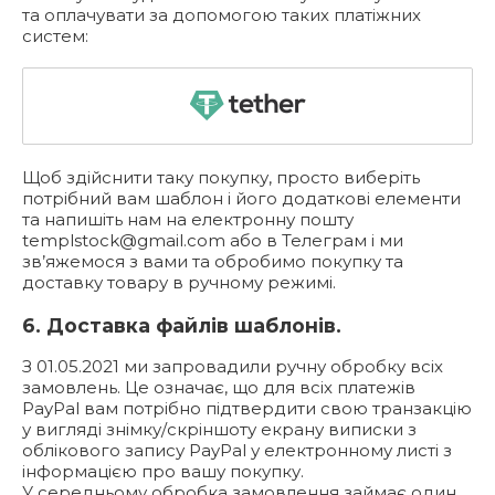
та оплачувати за допомогою таких платіжних
систем:
Щоб здійснити таку покупку, просто виберіть
потрібний вам шаблон і його додаткові елементи
та напишіть нам на електронну пошту
templstock@gmail.com
або в Телеграм і ми
зв’яжемося з вами та обробимо покупку та
доставку товару в ручному режимі.
6. Доставка файлів шаблонів.
З 01.05.2021 ми запровадили ручну обробку всіх
замовлень. Це означає, що для всіх платежів
PayPal вам потрібно підтвердити свою транзакцію
у вигляді знімку/скріншоту екрану виписки з
облікового запису PayPal у електронному листі з
інформацією про вашу покупку.
У середньому обробка замовлення займає один