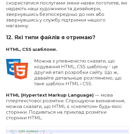
скористатися послугами зміни назви логотипів, які
надають наші художники та дизайнери,
звернувшись безпосередньо до них або
звернувшись у службу підтримки нашого
магазину.
12. Які типи файлів я отримаю?
HTML, CSS шаблони.
Можна з упевненістю сказати, що
кодування HTML, CSS шаблону - це
другий етап розробки сайту. Що ж,
давайте детальніше розглянемо, що
таке шаблон HTML і CSS.
HTML (Hypertext Markup Language)
— мова
гіпертекстової розмітки. Спрощуючи визначення,
можна сказати, що HTML є «скелетом» будь-якої
сторінки. Подивіться на приклад розмітки
сторінки HTML: