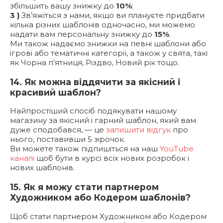
збільшить вашу знижку до
10%
;
3 )
Зв’яжіться з нами, якщо ви плануєте придбати
кілька різних шаблонів одночасно, ми можемо
надати вам персональну знижку до
15%
.
Ми також надаємо знижки на певні шаблони або
ігрові або тематичні категорії, а також у свята, такі
як Чорна п’ятниця, Різдво, Новий рік тощо.
14. Як можна віддячити за якісний і
красивий шаблон?
Найпростіший спосіб подякувати нашому
магазину за якісний і гарний шаблон, який вам
дуже сподобався, — це
залишити відгук
про
нього, поставивши 5 зірочок.
Ви можете також підпишіться на наш
YouTube
каналі
щоб бути в курсі всіх нових розробок і
нових шаблонів.
15. Як я можу стати партнером
Художником або Кодером шаблонів?
Щоб стати партнером Художником або Кодером