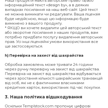
Наші продукти мають авторське право та/або
інформаційний текст «design by», а в деяких
випадках посилання на наш веб-сайт. Цей текст
не можна вимикати чи редагувати. Ваша ліцензія
буде недійсною, якщо цю інформацію буде
вимкнено з вашого продукту.
* ЯКЩО ви хочете видалити цей авторський текст
або зворотне посилання з наших продуктів, вам
потрібно придбати послугу видалення авторських
прав. Усі інші ліцензійні умови використання все
ще застосовуються.
h) Перевірка на захист від шахрайства
Обробка замовлень може тривати 24 години
через ручну перевірку на захист від шахрайства.
Перевірка на захист від шахрайства відбувається
через зростання кількості шахрайських транзакцій
від осіб, які не є фактичними власниками
кредитних карток, використаних під час покупки.
3. Наша політика відшкодування
Оскільки Templstock.com пропонує цифрові